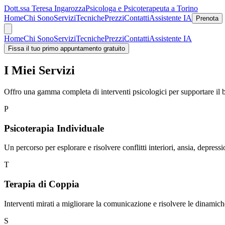
Dott.ssa Teresa Ingarozza
Psicologa e Psicoterapeuta a Torino
Home
Chi Sono
Servizi
Tecniche
Prezzi
Contatti
Assistente IA
Prenota
Home
Chi Sono
Servizi
Tecniche
Prezzi
Contatti
Assistente IA
Fissa il tuo primo appuntamento gratuito
I Miei Servizi
Offro una gamma completa di interventi psicologici per supportare il be
P
Psicoterapia Individuale
Un percorso per esplorare e risolvere conflitti interiori, ansia, depress
T
Terapia di Coppia
Interventi mirati a migliorare la comunicazione e risolvere le dinamiche 
S